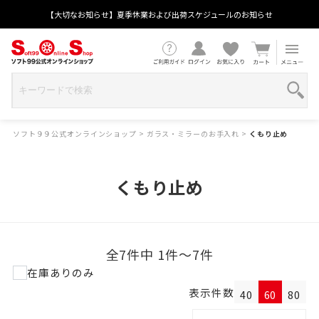
【大切なお知らせ】夏季休業および出荷スケジュールのお知らせ
ソフト９９公式オンラインショップ
>
ガラス・ミラーのお手入れ
>
くもり止め
くもり止め
全7件中 1件～7件
在庫ありのみ
表示件数
40
60
80