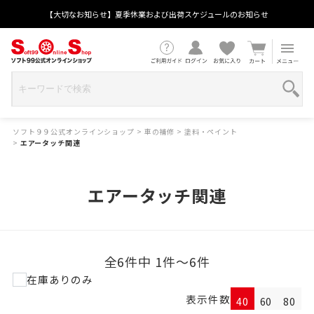
【大切なお知らせ】夏季休業および出荷スケジュールのお知らせ
ソフト９９公式オンラインショップ
>
車の補修
>
塗料・ペイント
>
エアータッチ関連
エアータッチ関連
全6件中 1件～6件
在庫ありのみ
表示件数
40
60
80