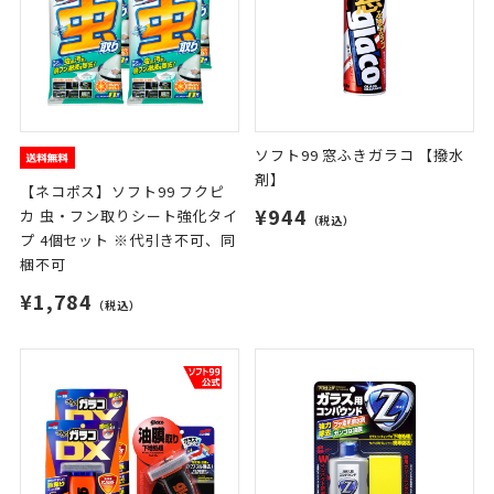
ソフト99 窓ふきガラコ 【撥水
剤】
【ネコポス】ソフト99 フクピ
¥944
カ 虫・フン取りシート強化タイ
（税込）
プ 4個セット ※代引き不可、同
梱不可
¥1,784
（税込）