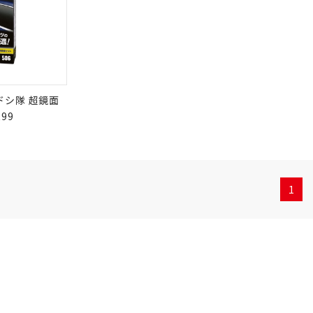
ドシ隊 超鏡面
99
1