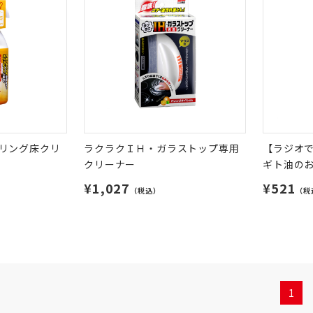
リング床クリ
ラクラクＩＨ・ガラストップ専用
【ラジオ
クリーナー
ギト油の
¥1,027
¥521
（税込）
（税
1