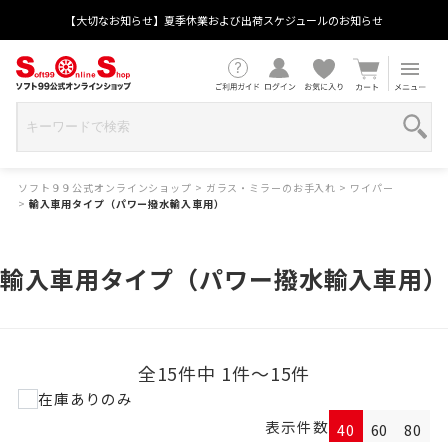
【大切なお知らせ】夏季休業および出荷スケジュールのお知らせ
ソフト９９公式オンラインショップ
>
ガラス・ミラーのお手入れ
>
ワイパー
>
輸入車用タイプ（パワー撥水輸入車用）
輸入車用タイプ（パワー撥水輸入車用）
全15件中 1件～15件
在庫ありのみ
表示件数
40
60
80