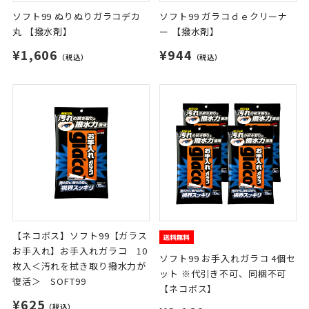
ソフト99 ぬりぬりガラコデカ
ソフト99 ガラコｄｅクリーナ
丸 【撥水剤】
ー 【撥水剤】
¥1,606
¥944
（税込）
（税込）
【ネコポス】ソフト99【ガラス
お手入れ】お手入れガラコ 10
ソフト99 お手入れガラコ 4個セ
枚入＜汚れを拭き取り撥水力が
ット ※代引き不可、同梱不可
復活＞ SOFT99
【ネコポス】
¥625
（税込）