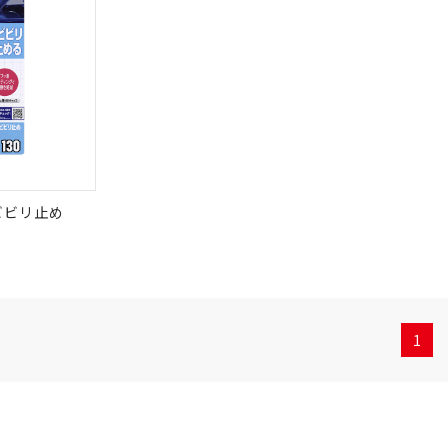
ビビリ止め
1