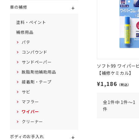
+
車の補修
塗料・ペイント
補修用品
パテ
コンパウンド
サンドペーパー
ソフト99 ワイパー
脱脂剤他補助用品
【補修ケミカル】
接着剤・テープ
¥1,186
（税込）
サビ
マフラー
全1件中 1件～1
件
ワイパー
クリーナー
+
ボディのお手入れ