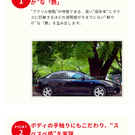
1
か”な「艶」
“アクリル樹脂”の特徴である、高い“屈折率”とガラ
スに匹敵するほどの透明度が
今までにない“鮮や
か”な「艶」を生み出します。
ボディの手触りにもこだわり、“ス
POINT
2
ベスベ感”を実現