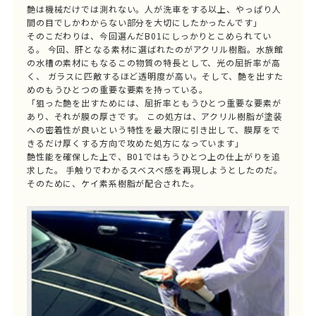
艶は機械だけでは測れない。人が洗車をする以上、やっぱり人
間の目でしかわからない部分を大切にしたかったんです」
そのこだわりは、今回選んだB01にしっかりとこめられてい
る。 今回、肝となる素材に選ばれたのがアクリル樹脂。水族館
の水槽の素材にもなるこの物質の特長として、光の屈折率が高
く、 ガラスに匹敵するほど透明度が高い。そして、艶を出すた
めのもうひとつの重要な要素を持っている。
「狙った艶を出すためには、屈折率ともうひとつ重要な要素が
あり、それが膜の厚さです。 この処方は、アクリル樹脂が塗装
への密着性が良いという特性を最大限に引き出して、膜厚をで
きるだけ厚くする方向で攻めた処方になっています」
艶性能を確保した上で、B01ではもうひとつ上の仕上がりを追
求した。 手触りでわかるスベスベ感を再現しようとしたのだ。
そのために、ケイ素系樹脂が配合された。