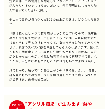
定の条件下での使用しか想定していないつくり、といったほう
がわかりやすいでしょうか。だから、使用説明書はしっかり読
んで使ってください（笑）」
そこまで自身が惚れ込んだB01の仕上がり感は、どうなのだろう
か。
「艶は狙ったとおりの膜厚感がしっかり出ているので、洗車後
のクルマを見て悦に浸ってしまうくらいです。自画自賛ですが
（笑）そして見るだけじゃなくて、指先でそっと触ってみてくだ
さい。表面のスベスベ感を体感してもらえると思います。狙った
とおりに艶が出ていて、表面の平滑性も手触りでわかる。自分
が欲しかったものが、視覚と触覚できっちり再現できてる。な
んだか、自分だけのものにしとくには惜しいですよね（笑）」
見てわかり、触ってわかる仕上がりの「気持ちよさ」。 毎日、
研究室と野外での洗車テストを繰り返しつづけて鍛えられた目
が満足する、自慢の逸品だ。
“アクリル樹脂”が生み出す“鮮や
POINT