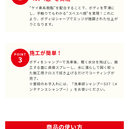
“ケイ素系樹脂”を配合することで、ボディを平滑に
し、手触りでもわかる“スベスベ感”を実現！これに
より、ボディはシャープでエッジが強調された仕上が
りとなります。
施工が簡単！
POINT
3
ボディをシャンプーで洗車後、軽く水分を飛ばし、施
工する面に直接スプレーし、水に濡らして固く絞っ
た施工用クロスで拭き上げるだけでコーティングが
完了。
※普段のお手入れには、
「洗車研シャンプーS37（メ
ンテナンスシャンプー）」
をお使いください。
商品の使い方