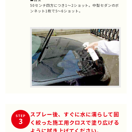
50センチ四方につき1～2ショット。中型セダンのボ
ンネット1枚で5～6ショット。
スプレー後、すぐに水に濡らして固
STEP
3
く絞った施工用クロスで塗り広げる
ように拭き上げてください。