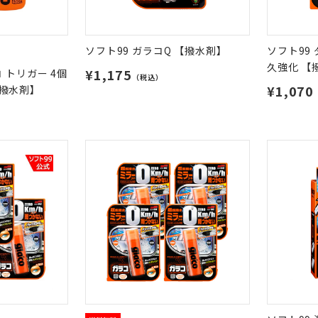
ソフト99 ガラコQ 【撥水剤】
ソフト99
久強化 【
¥1,175
 トリガー 4個
（税込）
¥1,070
撥水剤】