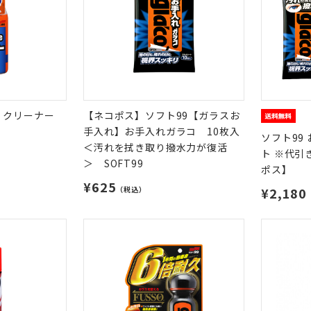
ｅクリーナー
【ネコポス】ソフト99【ガラスお
手入れ】お手入れガラコ 10枚入
ソフト99
＜汚れを拭き取り撥水力が復活
ト ※代引
＞ SOFT99
ポス】
¥625
（税込）
¥2,180