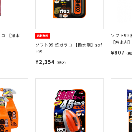
ラコ 【撥水
ソフト99
【解氷剤
ソフト99 超ガラコ 【撥水剤】sof
¥807
t99
（税
¥2,354
（税込）