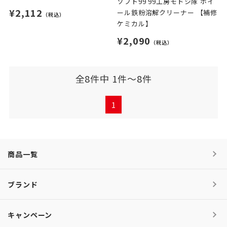
ソフト99 99工房モドシ隊 ホイ
¥2,112
ール鉄粉溶解クリーナー 【補修
（税込）
ケミカル】
¥2,090
（税込）
全8件中 1件～8件
1
商品一覧
ブランド
キャンペーン