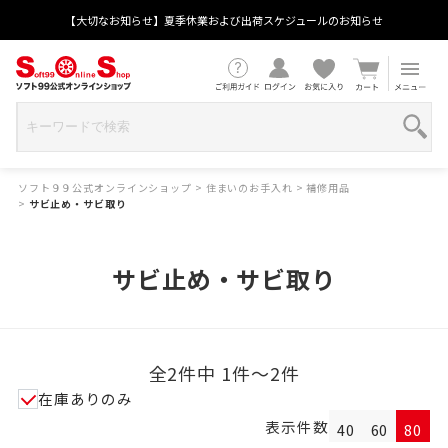
【大切なお知らせ】夏季休業および出荷スケジュールのお知らせ
ソフト９９公式オンラインショップ
>
住まいのお手入れ
>
補修用品
>
サビ止め・サビ取り
サビ止め・サビ取り
全2件中 1件～2件
在庫ありのみ
表示件数
40
60
80