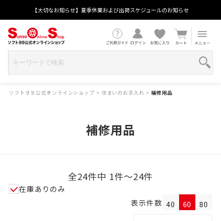
【大切なお知らせ】夏季休業および出荷スケジュールのお知らせ
ソフト９９公式オンラインショップ
>
住まいのお手入れ
>
補修用品
補修用品
全24件中 1件～24件
在庫ありのみ
表示件数
40
60
80