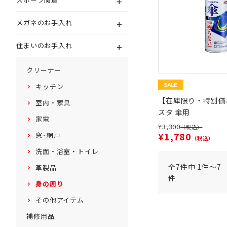
+
+
メガネのお手入れ
+
住まいのお手入れ
クリーナー
キッチン
【在庫限り・特別価
室内・家具
スタ 傘用
家電
¥3,300
（税込）
¥1,780
窓･網戸
（税込）
洗面・浴室・トイレ
全7件中 1件～7
革製品
件
身の周り
その他アイテム
補修用品