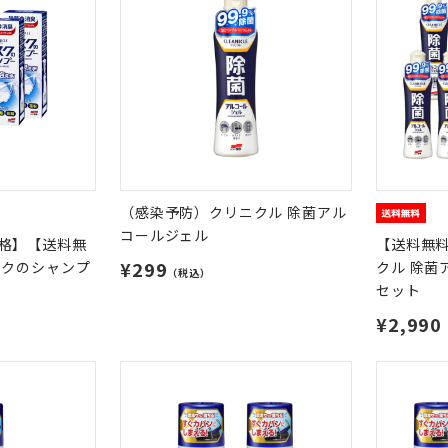
（感染予防）クリニクル 除菌アル
コールジェル
格】【送料無
【送料無
¥299
スクのシャンプ
クル 除菌
（税込）
セット
¥2,990