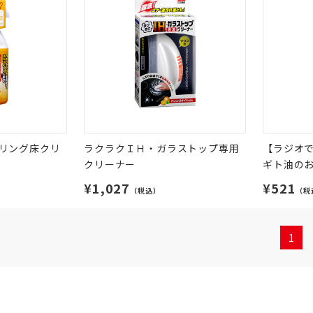
リング床クリ
ラクラクＩＨ・ガラストップ専用
【ラジオ
クリーナー
ギト油の
¥1,027
¥521
（税込）
（税
1