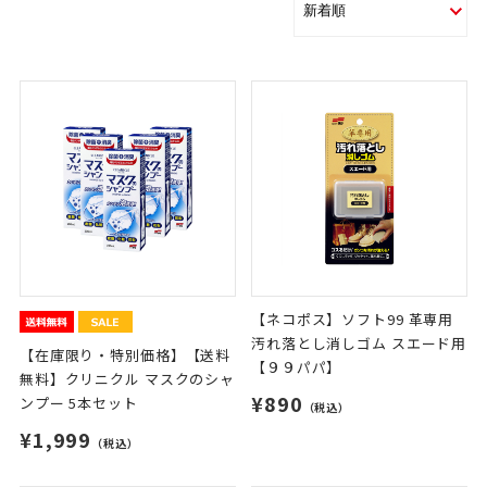
【ネコポス】ソフト99 革専用
汚れ落とし消しゴム スエード用
【在庫限り・特別価格】【送料
【９９パパ】
無料】クリニクル マスクのシャ
¥890
ンプー 5本セット
（税込）
¥1,999
（税込）