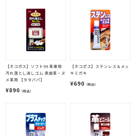
【ネコポス】ソフト99 革専用
【ネコポス】ステンレス＆メッ
汚れ落とし消しゴム 表皮革・ヌ
キミガキ
メ革用 【９９パパ】
¥690
（税込）
¥890
（税込）