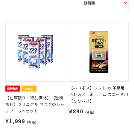
【ネコポス】ソフト99 革専用
汚れ落とし消しゴム スエード用
【在庫限り・特別価格】【送料
【９９パパ】
無料】クリニクル マスクのシャ
¥890
ンプー 5本セット
（税込）
¥1,999
（税込）