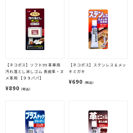
【ネコポス】ソフト99 革専用
【ネコポス】ステンレス＆メッ
汚れ落とし消しゴム 表皮革・ヌ
キミガキ
メ革用 【９９パパ】
¥690
（税込）
¥890
（税込）