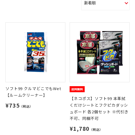
ソフト99 クルマどこでもWet
【ルームクリーナー】
【ネコポス】ソフト99 本革拭
¥735
くだけシートとフクピカダッシ
（税込）
ュボード 各2個セット ※代引き
不可、同梱不可
¥1,780
（税込）