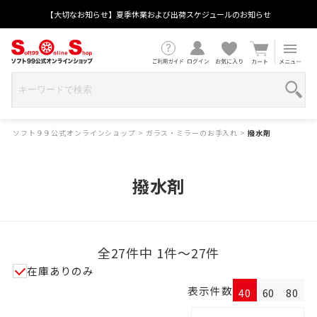
【大切なお知らせ】夏季休業および出荷スケジュールのお知らせ
ソフト９９公式オンラインショップ
>
ガラス・ミラーのお手入れ
>
撥水剤
撥水剤
全27件中 1件～27件
在庫ありのみ
表示件数
40
60
80