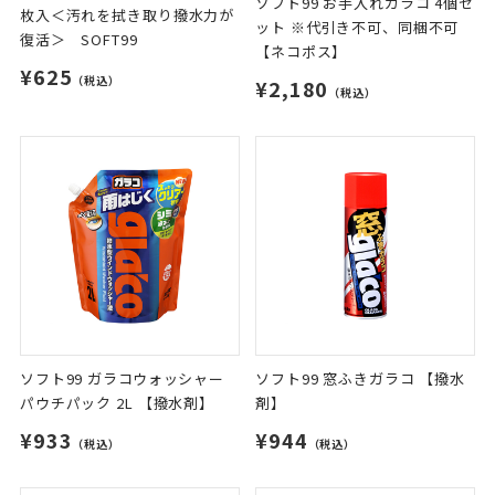
ソフト99 お手入れガラコ 4個セ
枚入＜汚れを拭き取り撥水力が
ット ※代引き不可、同梱不可
復活＞ SOFT99
【ネコポス】
¥625
（税込）
¥2,180
（税込）
ソフト99 ガラコウォッシャー
ソフト99 窓ふきガラコ 【撥水
パウチパック 2L 【撥水剤】
剤】
¥933
¥944
（税込）
（税込）