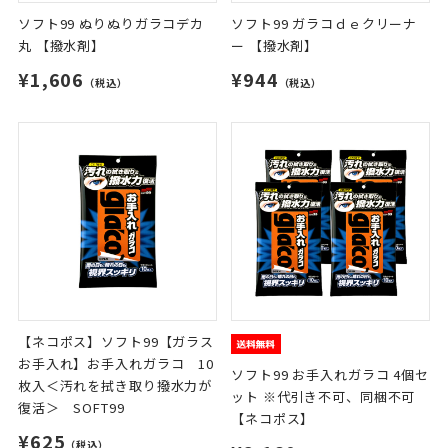
ソフト99 ぬりぬりガラコデカ
ソフト99 ガラコｄｅクリーナ
丸 【撥水剤】
ー 【撥水剤】
¥1,606
¥944
（税込）
（税込）
【ネコポス】ソフト99【ガラス
お手入れ】お手入れガラコ 10
ソフト99 お手入れガラコ 4個セ
枚入＜汚れを拭き取り撥水力が
ット ※代引き不可、同梱不可
復活＞ SOFT99
【ネコポス】
¥625
（税込）