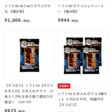
ソフト99 ぬりぬりガラコデカ
ソフト99 ガラコｄｅクリーナ
丸 【撥水剤】
ー 【撥水剤】
¥1,606
¥944
（税込）
（税込）
【ネコポス】ソフト99【ガラス
お手入れ】お手入れガラコ 10
ソフト99 お手入れガラコ 4個セ
枚入＜汚れを拭き取り撥水力が
ット ※代引き不可、同梱不可
復活＞ SOFT99
【ネコポス】
¥625
（税込）