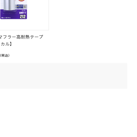
 マフラー高耐熱テープ
ミカル】
（税込）