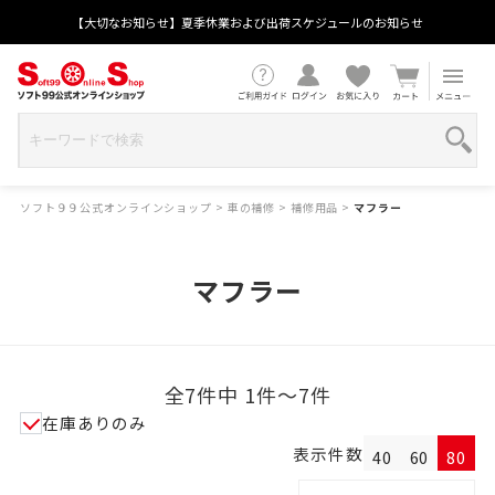
【大切なお知らせ】夏季休業および出荷スケジュールのお知らせ
ソフト９９公式オンラインショップ
>
車の補修
>
補修用品
>
マフラー
マフラー
全7件中 1件～7件
在庫ありのみ
表示件数
40
60
80