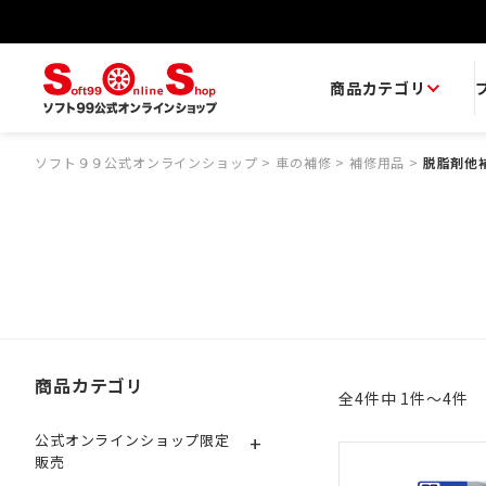
商品カテゴリ
ソフト９９公式オンラインショップ
>
車の補修
>
補修用品
>
脱脂剤他
商品カテゴリ
全4件中 1件～4件
+
公式オンラインショップ限定
販売