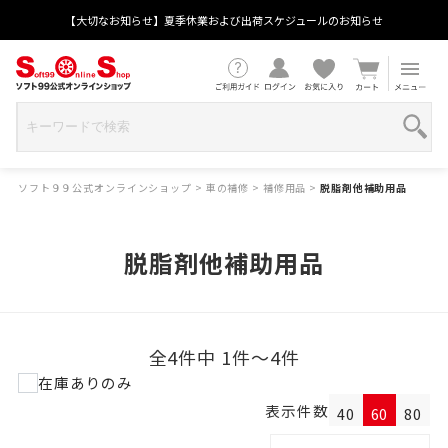
【大切なお知らせ】夏季休業および出荷スケジュールのお知らせ
ソフト９９公式オンラインショップ
>
車の補修
>
補修用品
>
脱脂剤他補助用品
脱脂剤他補助用品
全4件中 1件～4件
在庫ありのみ
表示件数
40
60
80