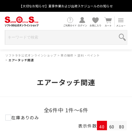
【大切なお知らせ】夏季休業および出荷スケジュールのお知らせ
ソフト９９公式オンラインショップ
>
車の補修
>
塗料・ペイント
>
エアータッチ関連
エアータッチ関連
全6件中 1件～6件
在庫ありのみ
表示件数
40
60
80