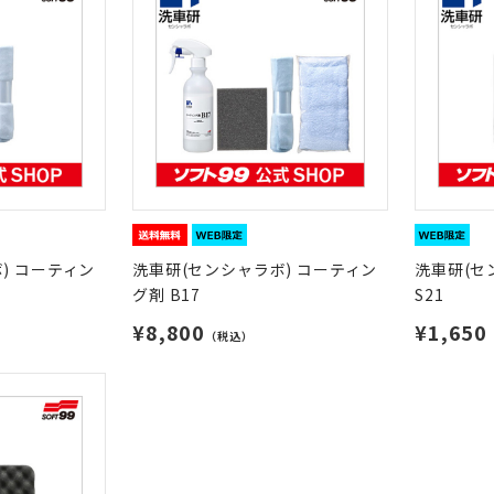
) コーティン
洗車研(センシャラボ) コーティン
洗車研(セ
グ剤 B17
S21
¥8,800
¥1,650
（税込）