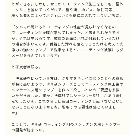
とができる。しかし、せっかくコーティング施工をしても、屋外
にクルマを置いておくだけで、塵や埃、排ガス、酸性雨等、
様々な要因によってボディはいとも簡単に汚れてしまいがちだ。
「クルマが汚れるとコーティングの性能が見られなくなるの
で、コーティング被膜が落ちてしまった、と考えられがちです
が、それは早合点です。被膜の表面に汚れが付着しているだけ
の場合が多いんです。付着した汚れを落とすことだけを考えて洗
浄力の強いシャンプーで洗車をすると、コーティング被膜にもダ
メージを与えてしまいます」
と研究者は語る。
「洗車研を使っている方は、クルマをキレイに保つことへの意識
が特に高いようで、洗車研シリーズとしてコーティング施工後の
メンテナンス用シャンプーを作って欲しいというご要望を多数
いただきました。確かに洗車研ではシャンプーS21しかありませ
んでしたから、これを使うと毎回コーティングし直さないといけ
ないことになりますからね。私もその必要性は感じていまし
た」
こうして、洗車研 コーティング剤のメンテナンス用シャンプー
の開発が始まった。