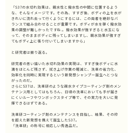
「S37の水切れ効果は、親水性と撥水性の中間に位置するよう
な、そんなイメージです。その為、すすぎ後、ボディの上を水が
きれいに流れ去って行くようにするには、この両者を絶妙なバ
ランスで組み合わせることが重要です。ボディが水を弾く撥水効
果の調整が難しかったですね.。撥水効果が強すぎると水玉にな
って、そのままボディに残ってしまいますし、親水効果が強すぎ
てもボディ上に張り付いてしまいますから」
と研究者は振り返る。
研究者の思い描いた水切れ効果の実現は、すすぎ後ボディに水
滴をほとんど残さず、拭き上げ作業の軽減と、洗車の省力化、
効率化を同時に実現するという新発想シャンプー誕生へとつな
がったのだ。
さらにS37は、洗車研のような疎水タイプコーティング剤のメン
テナンス用としてはもちろん、日頃の洗車においても手が届き
にくいルーフやワンボックスタイプ等で、その実力を大いに発
揮できるはずである。
洗車研コーティング剤のメンテナンスを目指し、結果、その枠
を超えた新発想を携えて誕生したS37。
「洗車研」の称号に相応しい秀逸品だ。