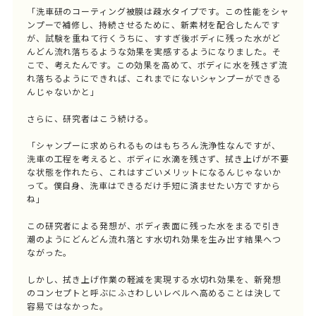
「洗車研のコーティング被膜は疎水タイプです。この性能をシャ
ンプーで補修し、持続させるために、新素材を配合したんです
が、試験を重ねて行くうちに、すすぎ後ボディに残った水がど
んどん流れ落ちるような効果を実感するようになりました。そ
こで、考えたんです。この効果を高めて、ボディに水を残さず流
れ落ちるようにできれば、これまでにないシャンプーができる
んじゃないかと」
さらに、研究者はこう続ける。
「シャンプーに求められるものはもちろん洗浄性なんですが、
洗車の工程を考えると、ボディに水滴を残さず、拭き上げが不要
な状態を作れたら、これはすごいメリットになるんじゃないか
って。僕自身、洗車はできるだけ手短に済ませたい方ですから
ね」
この研究者による発想が、ボディ表面に残った水をまるで引き
潮のようにどんどん流れ落とす水切れ効果を生み出す結果へつ
ながった。
しかし、拭き上げ作業の軽減を実現する水切れ効果を、新発想
のコンセプトと呼ぶにふさわしいレベルへ高めることは決して
容易ではなかった。