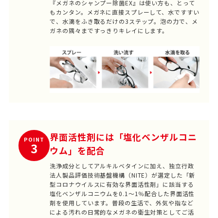
『メガネのシャンプー除菌EX』は使い方も、とって
もカンタン。メガネに直接スプレーして、水ですすい
で、水滴をふき取るだけの3ステップ。泡の力で、メ
ガネの隅々まですっきりキレイにします。
界面活性剤には「塩化ベンザルコニ
POINT
3
ウム」を配合
洗浄成分としてアルキルベタインに加え、独立行政
法人製品評価技術基盤機構（NITE）が選定した「新
型コロナウイルスに有効な界面活性剤」に該当する
塩化ベンザルコニウムを0.1～1％配合した界面活性
剤を使用しています。普段の生活で、外気や指など
による汚れの日常的なメガネの衛生対策としてご活