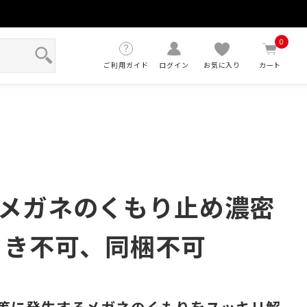
せ
0
ご利用ガイド
ログイン
お気に入り
カート
メガネのくもり止め濃密
引き不可、同梱不可