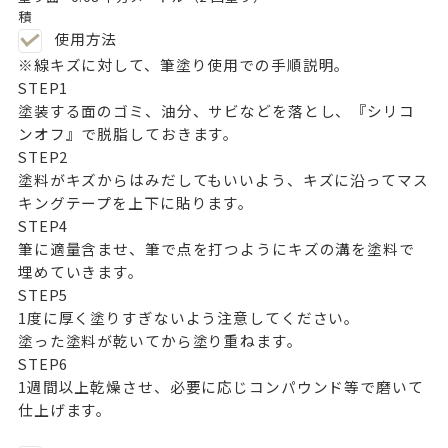
積
使用方法
※線キズに対して、筆塗り使用での手順説明。
STEP
1
塗装する面のゴミ、油分、サビなどを落とし、
『シリコ
ンオフ』
で脱脂しておきます。
STEP
2
塗料がキズからはみだしてもいいよう、キズに沿ってマス
キングテープを上下に貼ります。
STEP
4
筆に適量含ませ、筆で点を打つようにキズの溝を塗料で
埋めていきます。
STEP
5
1度に厚く塗りすぎないよう注意してください。
塗った塗料が乾いてから塗り重ねます。
STEP
6
1週間以上乾燥させ、必要に応じコンパウンド等で磨いて
仕上げます。