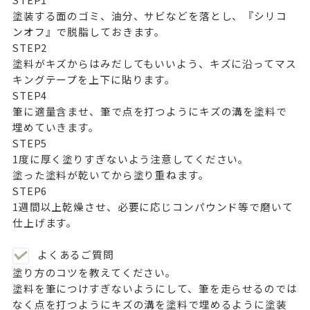
塗装する面のゴミ、油分、サビなどを落とし、
『シリコ
ンオフ』
で脱脂しておきます。
STEP
2
塗料がキズからはみだしてもいいよう、キズに沿ってマス
キングテープを上下に貼ります。
STEP
4
筆に適量含ませ、筆で点を打つようにキズの溝を塗料で
埋めていきます。
STEP
5
1度に厚く塗りすぎないよう注意してください。
塗った塗料が乾いてから塗り重ねます。
STEP
6
1週間以上乾燥させ、必要に応じコンパウンド等で磨いて
仕上げます。
よくあるご質問
塗り方のコツを教えてください。
塗料を筆につけすぎないようにして、筆を走らせるのでは
なく点を打つようにキズの溝を塗料で埋めるように塗装