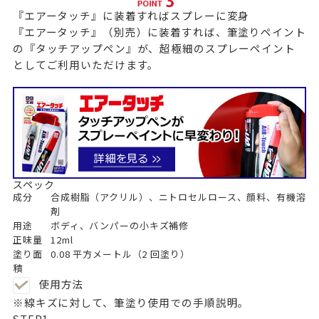
『エアータッチ』に装着すればスプレーに変身
『エアータッチ』（別売）に装着すれば、筆塗りペイント
の『タッチアップペン』が、超極細のスプレーペイント
としてご利用いただけます。
スペック
成分
合成樹脂（アクリル）、ニトロセルロース、顔料、有機溶
剤
用途
ボディ、バンパーの小キズ補修
正味量
12ml
塗り面
0.08 平方メートル（2 回塗り）
積
使用方法
※線キズに対して、筆塗り使用での手順説明。
STEP
1