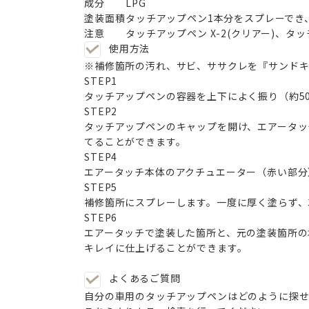
成分
LPG
塗装面積
タッチアップペン1本分をスプレーでき
注意
タッチアップペン X-2(クリアー)、タ
使用方法
※補修箇所の汚れ、サビ、ササクレを『サンドキ
STEP
1
タッチアップペンの容器を上下によく振り（約5
STEP
2
タッチアップペンのキャップを開け、エアータッ
てることができます。
STEP
4
エアータッチ本体のアクチュエーター（赤い部分
STEP
5
補修箇所にスプレーします。一度に厚く塗らず、3
STEP
6
エアータッチで塗装した箇所と、元の塗装箇所の
キレイに仕上げることができます。
よくあるご質問
自分の車用のタッチアップペンはどのように探