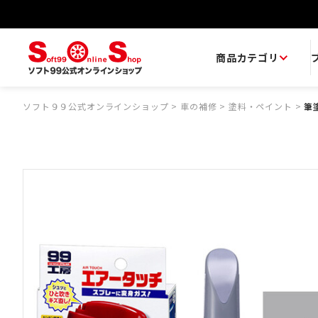
商品カテゴリ
ソフト９９公式オンラインショップ
>
車の補修
>
塗料・ペイント
>
筆