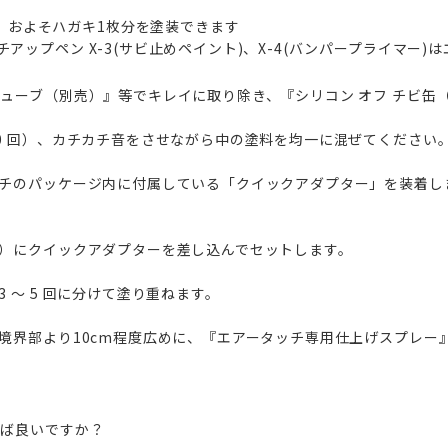
、およそハガキ1枚分を塗装できます
ッチアップペン X-3(サビ止めペイント)、X-4(バンパープライマ
ューブ（別売）』等でキレイに取り除き、『シリコン オフ チビ缶
0 回）、カチカチ音をさせながら中の塗料を均一に混ぜてください
チのパッケージ内に付属している「クイックアダプター」を装着し
）にクイックアダプターを差し込んでセットします。
 ～ 5 回に分けて塗り重ねます。
境界部より10cm程度広めに、『エアータッチ専用仕上げスプレー
せば良いですか？