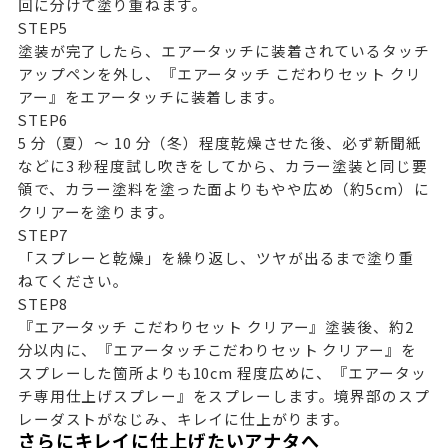
回に分けて塗り重ねます。
STEP
5
塗装が完了したら、エアータッチに装着されているタッチ
アップペンを外し、『エアータッチ こだわりセット クリ
アー』をエアータッチに装着します。
STEP
6
5 分（夏）～ 10 分（冬）程度乾燥させた後、必ず新聞紙
などに3 秒程度試し吹きをしてから、カラー塗装と同じ要
領で、カラー塗料を塗った面よりもやや広め（約5cm）に
クリアーを塗ります。
STEP
7
「スプレーと乾燥」を繰り返し、ツヤが出るまで塗り重
ねてください。
STEP
8
『エアータッチ こだわりセット クリアー』塗装後、約2
分以内に、『エアータッチこだわりセット クリアー』を
スプレーした箇所よりも10cm 程度広めに、『エアータッ
チ専用仕上げスプレー』をスプレーします。境界部のスプ
レーダストがなじみ、キレイに仕上がります。
さらにキレイに仕上げたいアナタへ