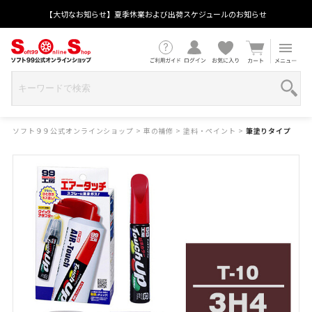
【大切なお知らせ】夏季休業および出荷スケジュールのお知らせ
ソフト９９公式オンラインショップ
>
車の補修
>
塗料・ペイント
>
筆塗りタイプ