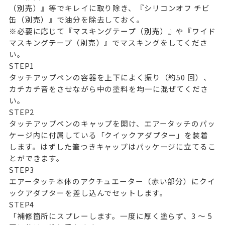
（別売）
』等でキレイに取り除き、『
シリコンオフ チビ
缶（別売）
』で油分を除去しておく。
※必要に応じて『
マスキングテープ（別売）
』や『
ワイド
マスキングテープ（別売）
』でマスキングをしてくださ
い。
STEP
1
タッチアップペンの容器を上下によく振り（約50 回）、
カチカチ音をさせながら中の塗料を均一に混ぜてくださ
い。
STEP
2
タッチアップペンのキャップを開け、エアータッチのパッ
ケージ内に付属している「クイックアダプター」を装着
します。はずした筆つきキャップはパッケージに立てるこ
とができます。
STEP
3
エアータッチ本体のアクチュエーター（赤い部分）にクイ
ックアダプターを差し込んでセットします。
STEP
4
「補修箇所にスプレーします。一度に厚く塗らず、3 ～ 5