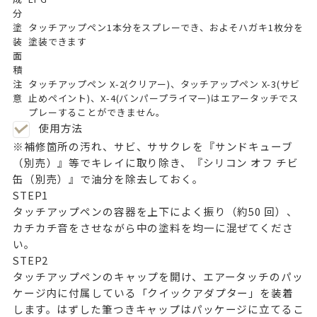
分
塗
タッチアップペン1本分をスプレーでき、およそハガキ1枚分を
装
塗装できます
面
積
注
タッチアップペン X-2(クリアー)、タッチアップペン X-3(サビ
意
止めペイント)、X-4(バンパープライマー)はエアータッチでス
プレーすることができません。
使用方法
※補修箇所の汚れ、サビ、ササクレを『サンドキューブ
（別売）』等でキレイに取り除き、『シリコン オフ チビ
缶（別売）』で油分を除去しておく。
STEP
1
タッチアップペンの容器を上下によく振り（約50 回）、
カチカチ音をさせながら中の塗料を均一に混ぜてくださ
い。
STEP
2
タッチアップペンのキャップを開け、エアータッチのパッ
ケージ内に付属している「クイックアダプター」を装着
します。はずした筆つきキャップはパッケージに立てるこ