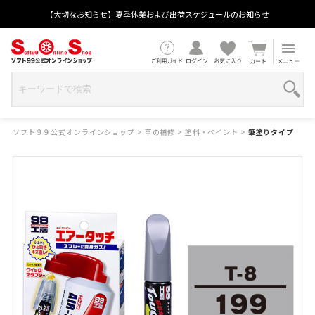
【大切なお知らせ】夏季休業および出荷スケジュールのお知らせ
ソフト９９公式オンラインショップ
>
車の補修
>
塗料・ペイント
>
筆塗りタイプ