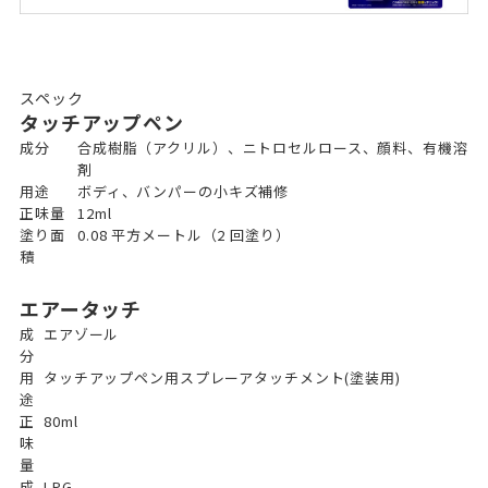
スペック
タッチアップペン
成分
合成樹脂（アクリル）、ニトロセルロース、顔料、有機溶
剤
用途
ボディ、バンパーの小キズ補修
正味量
12ml
塗り面
0.08 平方メートル（2 回塗り）
積
エアータッチ
成
エアゾール
分
用
タッチアップペン用スプレーアタッチメント(塗装用)
途
正
80ml
味
量
成
LPG