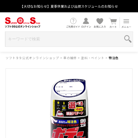
【大切なお知らせ】夏季休業および出荷スケジュールのお知らせ
ソフト９９公式オンラインショップ
>
車の補修
>
塗料・ペイント
>
特注色