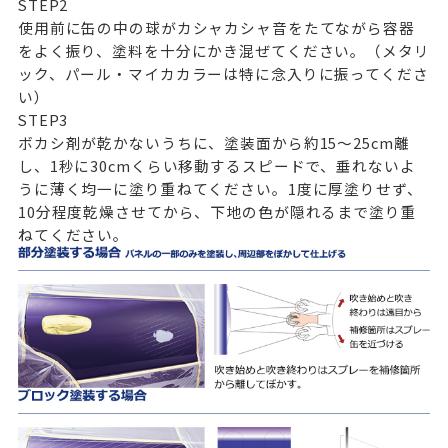
STEP
2
使用前に缶の中の球がカシャカシャ音をたてながら容器
をよく振り、塗料を十分にかき混ぜてください。（メタリ
ック、パール・マイカカラーは特に念入りに振ってくださ
い）
STEP
3
ボカシ剤が乾かないうちに、塗装面から約15～25cm離
し、1秒に30cmくらい移動するスピードで、垂れないよ
うに薄く均一に塗り重ねてください。1度に厚塗りせず、
10分程度乾燥させてから、下地の色が隠れるまで塗り重
ねてください。