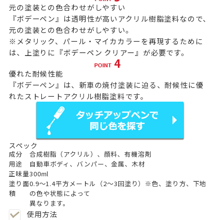
元の塗装との色合わせがしやすい
『ボデーペン』は透明性が高いアクリル樹脂塗料なので、
元の塗装との色合わせがしやすい。
※メタリック、パール・マイカカラーを再現するために
は、上塗りに
『ボデーペン クリアー』
が必要です。
優れた耐候性能
『ボデーペン』は、新車の焼付塗装に迫る、耐候性に優
れたストレートアクリル樹脂塗料です。
スペック
成分
合成樹脂（アクリル）、顔料、有機溶剤
用途
自動車ボディ、バンパー、金属、木材
正味量
300ml
塗り面
0.9～1.4平方メートル（2～3回塗り）※色、塗り方、下地
積
の色や状態によって
異なります。
使用方法