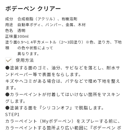
ボデーペン クリアー
成分
合成樹脂（アクリル）、有機溶剤
用途
自動車ボディ、バンパー、金属、木材
色名
透明
正味量
300ml
塗り面
0.9～1.4平方メートル（2～3回塗り）※色、塗り方、下地
積
の色や状態によって
異なります。
使用方法
●塗装する面のゴミ、油分、サビなどを落とし、耐水サ
ンドペーパー等で表面をならします。
キズやヘコミがある場合は、パテなどで埋め下地を整え
ます。
●カラーペイントが付着してはいけない箇所をマスキン
グします。
●塗装する面を『シリコンオフ』で脱脂します。
STEP
1
カラーペイント（Myボデーペン）をスプレーする前に、
カラーペイントする箇所より広い範囲に
『ボデーペン ボ