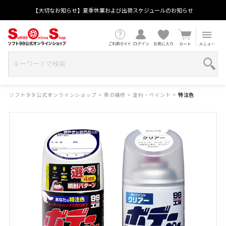
【大切なお知らせ】夏季休業および出荷スケジュールのお知らせ
ソフト９９公式オンラインショップ
>
車の補修
>
塗料・ペイント
>
特注色