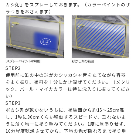
カシ剤』
をスプレーしておきます。（カラーペイントのザ
ラつきをおさえます）
STEP
2
使用前に缶の中の球がカシャカシャ音をたてながら容器
をよく振り、塗料を十分にかき混ぜてください。（メタリ
ック、パール・マイカカラーは特に念入りに振ってくださ
い）
STEP
3
ボカシ剤が乾かないうちに、塗装面から約15～25cm離
し、1秒に30cmくらい移動するスピードで、垂れないよ
うに薄く均一に塗り重ねてください。1度に厚塗りせず、
10分程度乾燥させてから、下地の色が隠れるまで塗り重