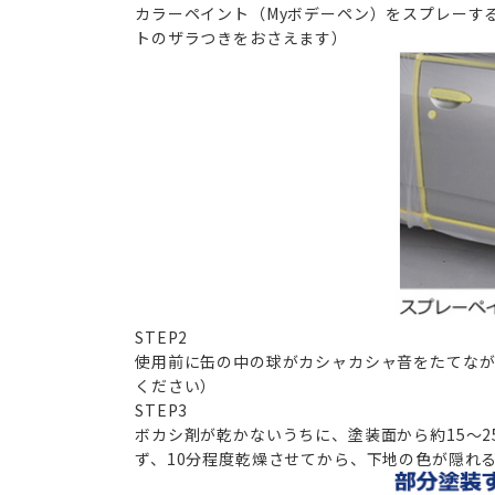
カラーペイント（Myボデーペン）をスプレーす
トのザラつきをおさえます）
STEP
2
使用前に缶の中の球がカシャカシャ音をたてなが
ください）
STEP
3
ボカシ剤が乾かないうちに、塗装面から約15～2
ず、10分程度乾燥させてから、下地の色が隠れ