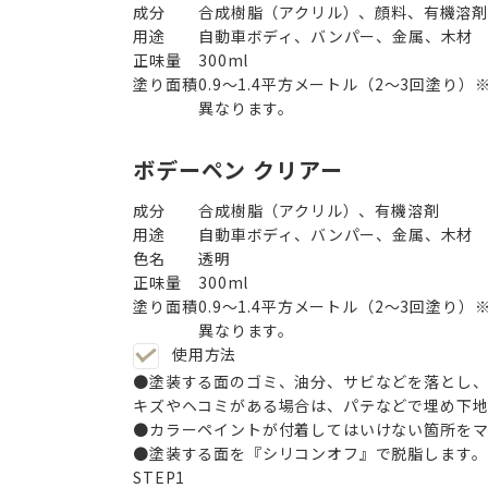
成分
合成樹脂（アクリル）、顔料、有機溶
用途
自動車ボディ、バンパー、金属、木材
正味量
300ml
塗り面積
0.9～1.4平方メートル（2～3回塗
異なります。
ボデーペン クリアー
成分
合成樹脂（アクリル）、有機溶剤
用途
自動車ボディ、バンパー、金属、木材
色名
透明
正味量
300ml
塗り面積
0.9～1.4平方メートル（2～3回塗
異なります。
使用方法
●塗装する面のゴミ、油分、サビなどを落とし、
キズやヘコミがある場合は、パテなどで埋め下地
●カラーペイントが付着してはいけない箇所をマ
●塗装する面を『シリコンオフ』で脱脂します。
STEP
1