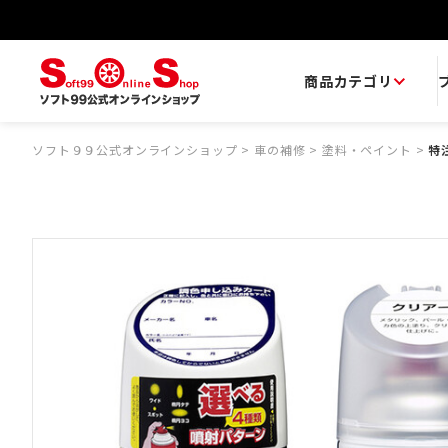
商品カテゴリ
ソフト９９公式オンラインショップ
>
車の補修
>
塗料・ペイント
>
特