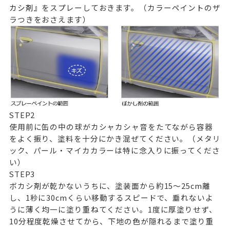
カシ剤』
をスプレーしておきます。（カラーペイントのザ
ラつきをおさえます）
STEP
2
使用前に缶の中の球がカシャカシャ音をたてながら容器
をよく振り、塗料を十分にかき混ぜてください。（メタリ
ック、パール・マイカカラーは特に念入りに振ってくださ
い）
STEP
3
ボカシ剤が乾かないうちに、塗装面から約15～25cm離
し、1秒に30cmくらい移動するスピードで、垂れないよ
うに薄く均一に塗り重ねてください。1度に厚塗りせず、
10分程度乾燥させてから、下地の色が隠れるまで塗り重