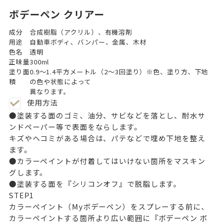
ボデーペン クリアー
成分
合成樹脂（アクリル）、有機溶剤
用途
自動車ボディ、バンパー、金属、木材
色名
透明
正味量
300ml
塗り面
0.9～1.4平方メートル（2～3回塗り）※色、塗り方、下地
積
の色や状態によって
異なります。
使用方法
●塗装する面のゴミ、油分、サビなどを落とし、耐水サ
ンドペーパー等で表面をならします。
キズやヘコミがある場合は、パテなどで埋め下地を整え
ます。
●カラーペイントが付着してはいけない箇所をマスキン
グします。
●塗装する面を『シリコンオフ』で脱脂します。
STEP
1
カラーペイント（Myボデーペン）をスプレーする前に、
カラーペイントする箇所より広い範囲に
『ボデーペン ボ