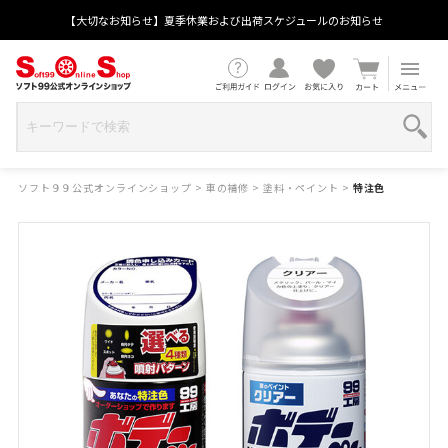
【大切なお知らせ】夏季休業および出荷スケジュールのお知らせ
ソフト９９公式オンラインショップ
>
車の補修
>
塗料・ペイント
>
特注色