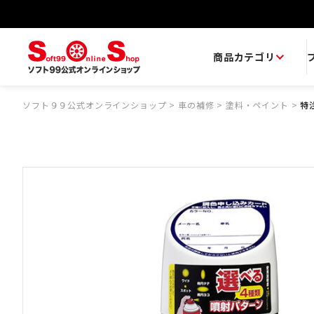
商品カテゴリ
ソフト９９公式オンラインショップ
>
車の補修
>
塗料・ペイント
>
特