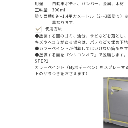
用途
自動車ボディ、バンパー、金属、木材
正味量
300ml
塗り面積
0.9～1.4平方メートル（2～3回塗
異なります。
使用方法
●塗装する面のゴミ、油分、サビなどを落とし、
キズやヘコミがある場合は、パテなどで埋め下地
●カラーペイントが付着してはいけない箇所をマ
●塗装する面を『シリコンオフ』で脱脂します。
STEP
1
カラーペイント（Myボデーペン）をスプレーす
トのザラつきをおさえます）