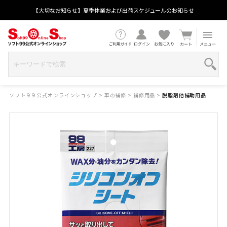
【大切なお知らせ】夏季休業および出荷スケジュールのお知らせ
ソフト９９公式オンラインショップ
>
車の補修
>
補修用品
>
脱脂剤他補助用品