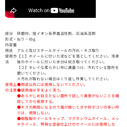
成分
研磨材、陰イオン系界面活性剤、石油系溶剤
形式・
ねり・65g
内容量
用途
アルミ及びスチールホイールの汚れ・キズ取り
使用方
【１】ホイールに付いた泥などを落としてください。洗車
法
後のホイールに付いた水分は拭き取ってください。
【２】キレイな柔らかい布に適量つけ、汚れている箇所を
磨いてください。
※汚れが取れない場合はくり返し作業してください。
使用上
●用途以外には使用しないでください。
の注意
●使用後は手をよく洗う。
●あらかじめ目立たない箇所で試して異常がないことを確
認してから使用する。
●キズの原因になるので風が強いときや砂ボコリの多い所
では、使用しない。
●樹脂製ホイールキャップ、マグネシウムホイール、メッ
キホイール、特殊な塗装仕上げのホイールには使用しな