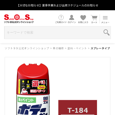
【大切なお知らせ】夏季休業および出荷スケジュールのお知らせ
ソフト９９公式オンラインショップ
>
車の補修
>
塗料・ペイント
>
スプレータイプ