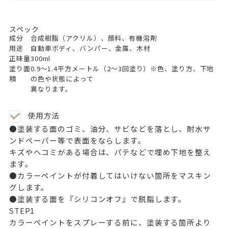
スペック
成分
合成樹脂（アクリル）、顔料、有機溶剤
用途
自動車ボディ、バンパー、金属、木材
正味量
300ml
塗り面
0.9～1.4平方メートル（2～3回塗り）※色、塗り方、下地
積
の色や状態によって
異なります。
使用方法
●塗装する面のゴミ、油分、サビなどを落とし、耐水サ
ンドペーパー等で表面をならします。
キズやヘコミがある場合は、パテなどで埋め下地を整え
ます。
●カラーペイントが付着してはいけない箇所をマスキン
グします。
●塗装する面を『シリコンオフ』で脱脂します。
STEP
1
カラーペイントをスプレーする前に、塗装する箇所より