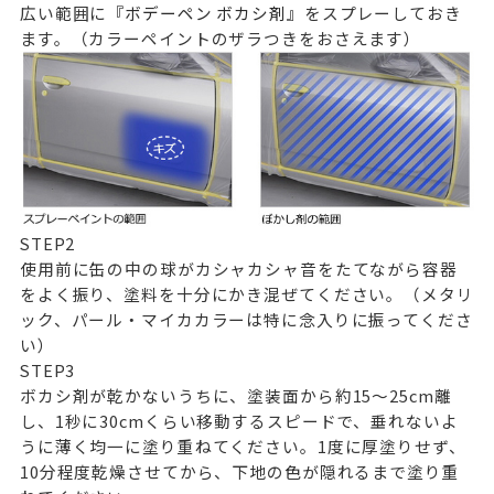
広い範囲に
『ボデーペン ボカシ剤』
をスプレーしておき
ます。（カラーペイントのザラつきをおさえます）
STEP
2
使用前に缶の中の球がカシャカシャ音をたてながら容器
をよく振り、塗料を十分にかき混ぜてください。（メタリ
ック、パール・マイカカラーは特に念入りに振ってくださ
い）
STEP
3
ボカシ剤が乾かないうちに、塗装面から約15～25cm離
し、1秒に30cmくらい移動するスピードで、垂れないよ
うに薄く均一に塗り重ねてください。1度に厚塗りせず、
10分程度乾燥させてから、下地の色が隠れるまで塗り重