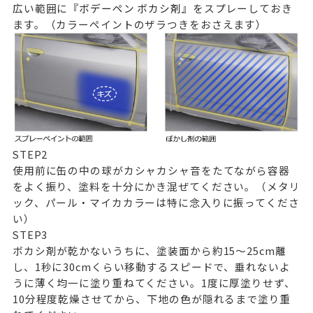
広い範囲に
『ボデーペン ボカシ剤』
をスプレーしておき
ます。（カラーペイントのザラつきをおさえます）
STEP
2
使用前に缶の中の球がカシャカシャ音をたてながら容器
をよく振り、塗料を十分にかき混ぜてください。（メタリ
ック、パール・マイカカラーは特に念入りに振ってくださ
い）
STEP
3
ボカシ剤が乾かないうちに、塗装面から約15～25cm離
し、1秒に30cmくらい移動するスピードで、垂れないよ
うに薄く均一に塗り重ねてください。1度に厚塗りせず、
10分程度乾燥させてから、下地の色が隠れるまで塗り重