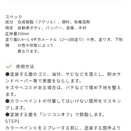
スペック
成分
合成樹脂（アクリル）、顔料、有機溶剤
用途
自動車ボディ、バンパー、金属、木材
正味量
300ml
塗り面
0.9～1.4平方メートル（2～3回塗り）※色、塗り方、下地
積
の色や状態によって
異なります。
使用方法
●塗装する面のゴミ、油分、サビなどを落とし、耐水サ
ンドペーパー等で表面をならします。
キズやヘコミがある場合は、パテなどで埋め下地を整え
ます。
●カラーペイントが付着してはいけない箇所をマスキン
グします。
●塗装する面を『シリコンオフ』で脱脂します。
STEP
1
カラーペイントをスプレーする前に、塗装する箇所より