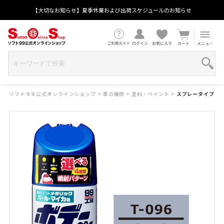
【大切なお知らせ】夏季休業および出荷スケジュールのお知らせ
ソフト９９公式オンラインショップ
>
車の補修
>
塗料・ペイント
>
スプレータイプ