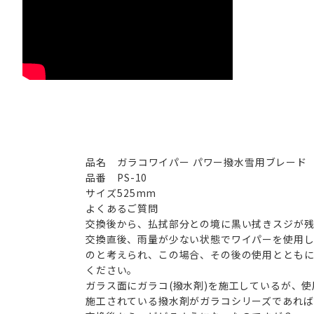
品名
ガラコワイパー パワー撥水雪用ブレード
品番
PS-10
サイズ
525mm
よくあるご質問
交換後から、払拭部分との境に黒い拭きスジが
交換直後、雨量が少ない状態でワイパーを使用し
のと考えられ、この場合、その後の使用ととも
ください。
ガラス面にガラコ(撥水剤)を施工しているが、
施工されている撥水剤がガラコシリーズであれば