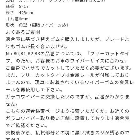
品番
G-17
長さ
425mm
ゴム幅
6mm
形状
角型（樹脂ワイパー対応）
よくあるご質問
適合表に基づき替えゴムを購入しましたが、ブレードよ
りもゴムが長く合いません。
No.80,81,82,83の品番については、「フリーカットタイ
プ」のため、お客様のお車のワイパーサイズに合わせ、
ご自身でハサミでカットしていただく必要がございます。
また、フリーカットタイプは金属レールが付属しており
ませんので、現車に装着されているワイパーゴムの金属レ
ールを再使用して下さい。
ガラコワイパーに交換したいのですが、品番がわかりま
せん。
こちらの
適合検索ページ
より検索いただくか、お近くの
ガラコワイパー取り扱い店舗
に設置しております適合表
でご確認ください。
交換後から、払拭部分との境に黒い拭きスジが残るので
すが？