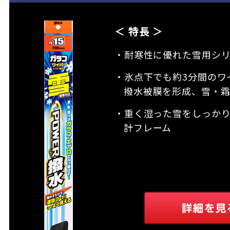
＜ 特長 ＞
・耐寒性に優れた雪用シ
・氷点下でも約3分間のワ
撥水被膜を形成、雪・
・重く湿った雪をしっか
計フレーム