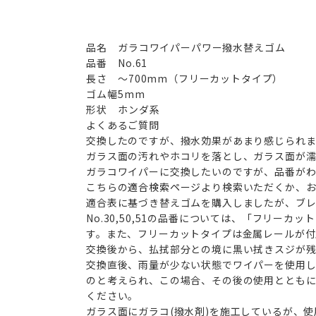
品名
ガラコワイパーパワー撥水替えゴム
品番
No.61
長さ
～700mm（フリーカットタイプ）
ゴム幅
5mm
形状
ホンダ系
よくあるご質問
交換したのですが、撥水効果があまり感じられ
ガラス面の汚れやホコリを落とし、ガラス面が濡
ガラコワイパーに交換したいのですが、品番が
こちらの
適合検索ページ
より検索いただくか、
適合表に基づき替えゴムを購入しましたが、ブ
No.30,50,51の品番については、「フリ
す。また、フリーカットタイプは金属レールが付
交換後から、払拭部分との境に黒い拭きスジが
交換直後、雨量が少ない状態でワイパーを使用し
のと考えられ、この場合、その後の使用ととも
ください。
ガラス面にガラコ(撥水剤)を施工しているが、