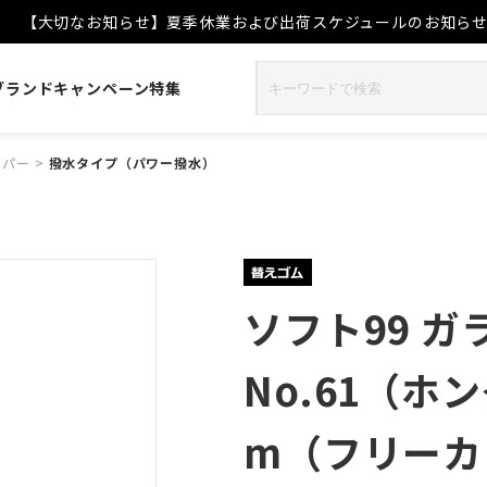
【大切なお知らせ】夏季休業および出荷スケジュールのお知ら
ブランド
キャンペーン
特集
イパー
>
撥水タイプ（パワー撥水）
ソフト99 
No.61（ホ
m（フリーカ