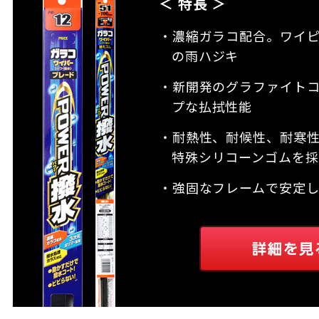
＜ 特長 ＞
・濃縮ガラコ配合。ワイ
の雨ハジキ
・新開発のグラファイト
プな払拭性能
・耐熱性、耐候性、耐寒
特殊シリコーンゴムを採
・強固なフレームで安定