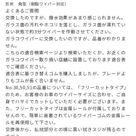
形状
角型（樹脂ワイパー対応）
よくあるご質問
交換したのですが、撥水効果があまり感じられません。
ガラス面の汚れやホコリを落とし、ガラス面が濡れてい
ない状態で約3分ワイパーを作動させてください。
ガラコワイパーに交換したいのですが、品番がわかりま
せん。
こちらの
適合検索ページ
より検索いただくか、お近くの
ガラコワイパー取り扱い店舗
に設置しております適合表
でご確認ください。
適合表に基づき替えゴムを購入しましたが、ブレードよ
りもゴムが長く合いません。
No.30,50,51の品番については、「フリーカットタイプ」
のため、お客様のお車のワイパーサイズに合わせ、ご自
身でハサミでカットしていただく必要がございます。ま
た、フリーカットタイプは金属レールが付属しておりま
せんので、現車に装着されているワイパーゴムの金属レー
ルを再使用して下さい。
交換後から、払拭部分との境に黒い拭きスジが残るので