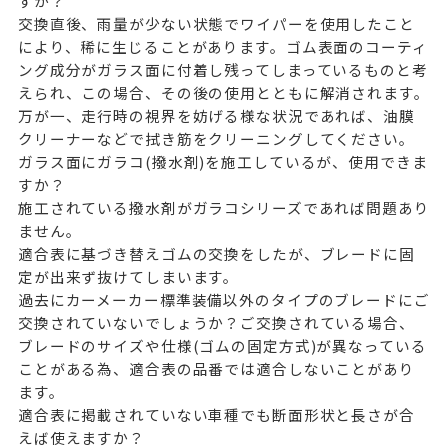
すが？
交換直後、雨量が少ない状態でワイパーを使用したこと
により、稀に生じることがあります。ゴム表面のコーティ
ング成分がガラス面に付着し残ってしまっているものと考
えられ、この場合、その後の使用とともに解消されます。
万が一、走行時の視界を妨げる様な状況であれば、油膜
クリーナーなどで拭き筋をクリーニングしてください。
ガラス面にガラコ(撥水剤)を施工しているが、使用できま
すか？
施工されている撥水剤がガラコシリーズであれば問題あり
ません。
適合表に基づき替えゴムの交換をしたが、ブレードに固
定が出来ず抜けてしまいます。
過去にカーメーカー標準装備以外のタイプのブレードにご
交換されていないでしょうか？ご交換されている場合、
ブレードのサイズや仕様(ゴムの固定方式)が異なっている
ことがある為、適合表の品番では適合しないことがあり
ます。
適合表に掲載されていない車種でも断面形状と長さが合
えば使えますか？