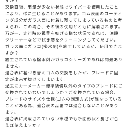
すが？
交換直後、雨量が少ない状態でワイパーを使用したこと
により、稀に生じることがあります。ゴム表面のコーティ
ング成分がガラス面に付着し残ってしまっているものと考
えられ、この場合、その後の使用とともに解消されます。
万が一、走行時の視界を妨げる様な状況であれば、油膜
クリーナーなどで拭き筋をクリーニングしてください。
ガラス面にガラコ(撥水剤)を施工しているが、使用できま
すか？
施工されている撥水剤がガラコシリーズであれば問題あり
ません。
適合表に基づき替えゴムの交換をしたが、ブレードに固
定が出来ず抜けてしまいます。
過去にカーメーカー標準装備以外のタイプのブレードにご
交換されていないでしょうか？ご交換されている場合、
ブレードのサイズや仕様(ゴムの固定方式)が異なっている
ことがある為、適合表の品番では適合しないことがあり
ます。
適合表に掲載されていない車種でも断面形状と長さが合
えば使えますか？