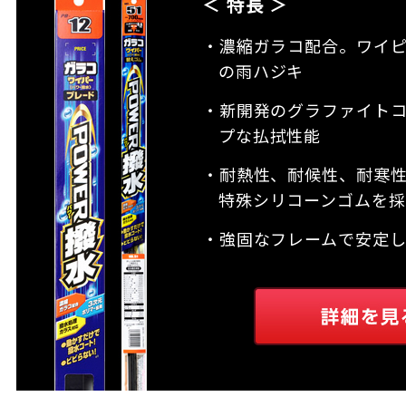
＜ 特長 ＞
・濃縮ガラコ配合。ワイ
の雨ハジキ
・新開発のグラファイト
プな払拭性能
・耐熱性、耐候性、耐寒
特殊シリコーンゴムを採
・強固なフレームで安定