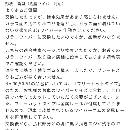
形状
角型（樹脂ワイパー対応）
よくあるご質問
交換したのですが、撥水効果があまり感じられません。
ガラス面の汚れやホコリを落とし、ガラス面が濡れてい
ない状態で約3分ワイパーを作動させてください。
ガラコワイパーに交換したいのですが、品番がわかりま
せん。
こちらの
適合検索ページ
より検索いただくか、お近くの
ガラコワイパー取り扱い店舗
に設置しております適合表
でご確認ください。
適合表に基づき替えゴムを購入しましたが、ブレードよ
りもゴムが長く合いません。
No.30,50,51の品番については、「フリーカットタイプ」
のため、お客様のお車のワイパーサイズに合わせ、ご自
身でハサミでカットしていただく必要がございます。ま
た、フリーカットタイプは金属レールが付属しておりま
せんので、現車に装着されているワイパーゴムの金属レー
ルを再使用して下さい。
交換後から、払拭部分との境に黒い拭きスジが残るので