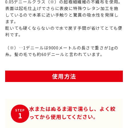
0.05デニールクラス（※）の超極細繊維の不織布を使用。
表面は起毛仕上げでさらに表皮に特殊ウレタン加工を施
しているので本革に近い手触りと驚異の吸水性を発揮し
ます。
乾いても硬くならないので水で戻す手間が省けてとても便
利です。
（※）…1デニールは9000メートルの長さで重さが1gの
糸。髪の毛でも約60デニールと言われています。
使用方法
水またはぬるま湯で濡らし、よく絞
STEP
1
ってから使用してください。